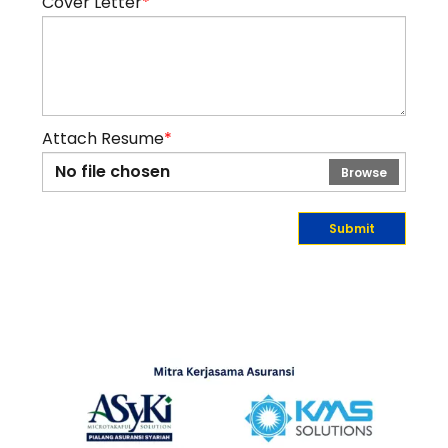
Cover Letter
*
Attach Resume
*
No file chosen
Browse
Submit