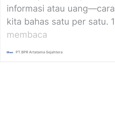
informasi atau uang—cara
kita bahas satu per satu.
Waspadai
membaca
Scamming,
Phishing,
dan
PT.BPR Artatama Sejahtera
Smishing:
Ancaman
Dunia
Digital
yang
Semakin
Nyata