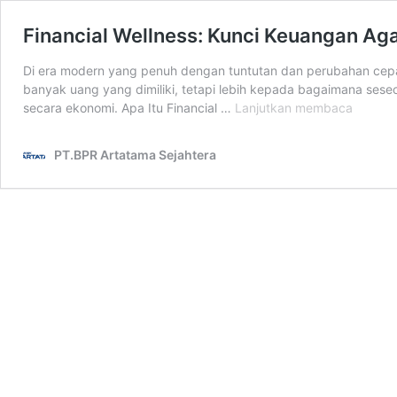
Financial Wellness: Kunci Keuangan Ag
Di era modern yang penuh dengan tuntutan dan perubahan cepat
banyak uang yang dimiliki, tetapi lebih kepada bagaimana sese
Financia
secara ekonomi. Apa Itu Financial …
Lanjutkan membaca
Wellnes
Kunci
PT.BPR Artatama Sejahtera
Keuang
Agar
Lebih
Terenc