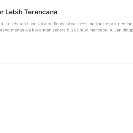
ar Lebih Terencana
, kesehatan finansial atau financial wellness menjadi aspek penti
orang mengelola keuangan secara bijak untuk mencapai tujuan hidup
l
s:
an
ana